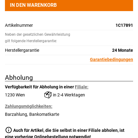
IN DEN WARENKORB
Artikelnummer
1C17891
Neben der gesetzlichen Gewährleistung
gilt folgende Herstellergarantie:
Herstellergarantie
24 Monate
Garantiebedingungen
Abholung
Verfügbarkeit für Abholung in einer
Filiale:
1230 Wien
in 2-4 Werktagen
Zahlungsmöglichkeiten:
Barzahlung
Bankomatkarte
info
Auch für Artikel, die Sie selbst in einer Filiale abholen, ist
eine vorherige Onlinebestellung notwendig!