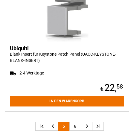
Ubiquiti
Blank Insert für Keystone Patch Panel (UACC-KEYSTONE-
BLANK-INSERT)
2-4 Werktage
22,
58
IN DEN WARENKORB
first_page
navigate_before
navigate_next
last_page
5
6