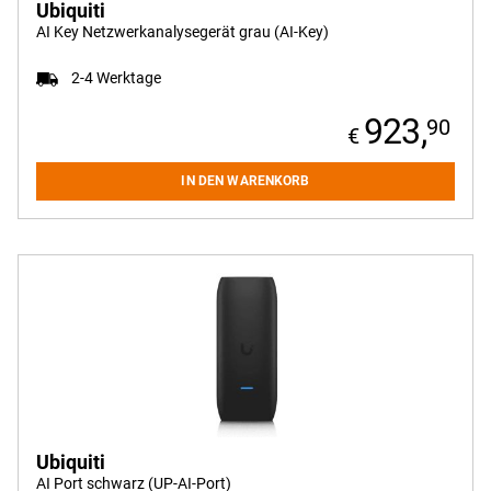
Ubiquiti
search
AI Key Netzwerkanalysegerät grau (AI-Key)
2-4 Werktage
Preisbereich
923,
90
Sie können
die Preise
IN DEN WARENKORB
der Artikel
eingrenzen:
2.98
3,098.74
Hersteller
Alle anzeigen
Allied Telesis
Allnet
Ubiquiti
APC
AI Port schwarz (UP-AI-Port)