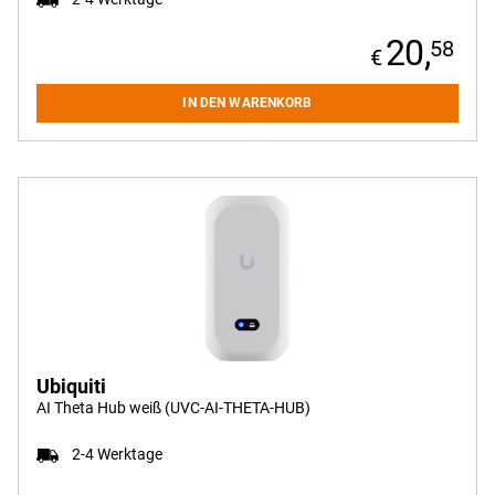
Grandstream
Hama
20,
58
Hewlett
Packard (HP)
IN DEN WARENKORB
Intel
Intellinet
Lanberg
Level One
Lindy
LogiLink
Longshine
Lupus
Mikrotik
Nedis
Ubiquiti
NeoMounts
AI Theta Hub weiß (UVC-AI-THETA-HUB)
Netgear
Planet
2-4 Werktage
Purelink