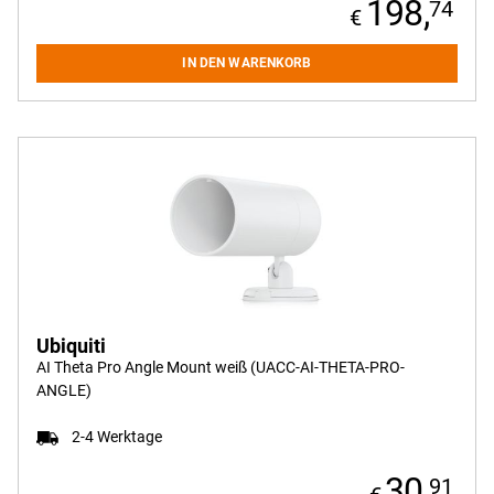
198,
74
Qnap
R+S Lancom
IN DEN WARENKORB
Roline
Schwaiger
Shuttle
Silex
Snom
StarTech
Synology
TP-Link
Trendnet
Ubiquiti
Value
Ubiquiti
AI Theta Pro Angle Mount weiß (UACC-AI-THETA-PRO-
Yealink
ANGLE)
ZyXEL
2-4 Werktage
30,
91