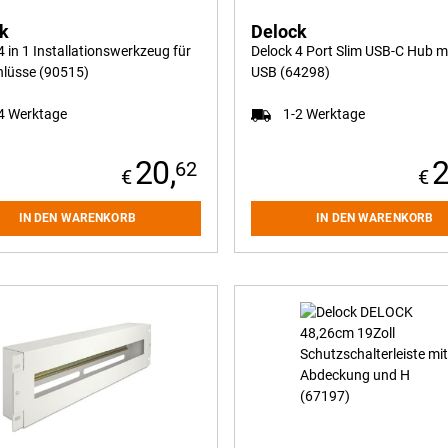
858,
ck
Delock
4 in 1 Installationswerkzeug für
Delock 4 Port Slim USB-C Hub mi
hlüsse (90515)
USB (64298)
4 Werktage
1-2 Werktage
20,
2
62
IN DEN WARENKORB
IN DEN WARENKORB