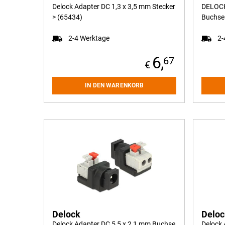
Delock Adapter DC 1,3 x 3,5 mm Stecker
DELOCK
> (65434)
Buchse 
2-4 Werktage
2-
6,
67
IN DEN WARENKORB
Delock
Delo
Delock Adapter DC 5,5 x 2,1 mm Buchse
Delock 