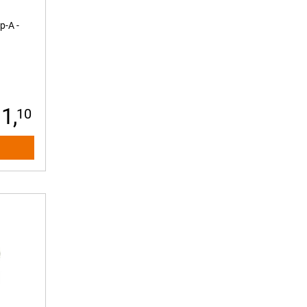
-A -
1,
10