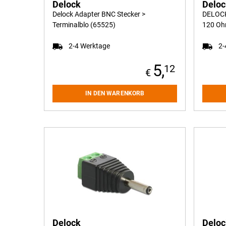
Delock
Delo
Delock Adapter BNC Stecker >
DELOCK
Terminalblo (65525)
120 Oh
2-4 Werktage
2-
5,
12
IN DEN WARENKORB
Delock
Delo