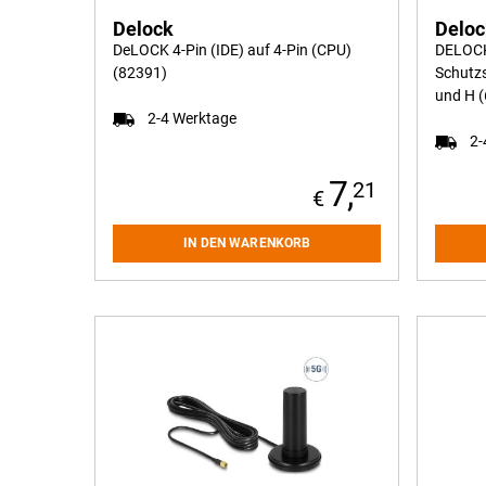
Delock
Delo
DeLOCK 4-Pin (IDE) auf 4-Pin (CPU)
DELOCK
(82391)
Schutzs
und H 
2-4 Werktage
2-
7,
21
IN DEN WARENKORB