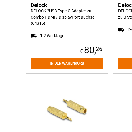
Delock
Delo
DELOCK ?USB Type-C Adapter zu
DELOCK
Combo HDMI / DisplayPort Buchse
zu B St
(64316)
2-
1-2 Werktage
80,
26
IN DEN WARENKORB