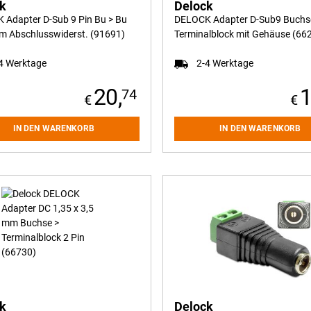
ck
Delock
 Adapter D-Sub 9 Pin Bu > Bu
DELOCK Adapter D-Sub9 Buchs
m Abschlusswiderst. (91691)
Terminalblock mit Gehäuse (66
4 Werktage
2-4 Werktage
20,
1
74
IN DEN WARENKORB
IN DEN WARENKORB
ck
Delock