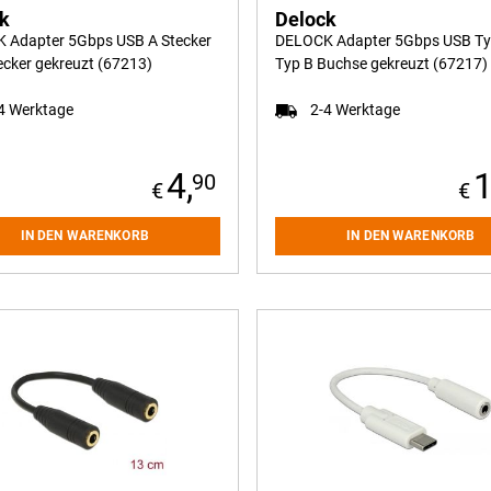
ck
Delock
 Adapter 5Gbps USB A Stecker
DELOCK Adapter 5Gbps USB Typ
ecker gekreuzt (67213)
Typ B Buchse gekreuzt (67217)
4 Werktage
2-4 Werktage
4,
1
90
IN DEN WARENKORB
IN DEN WARENKORB