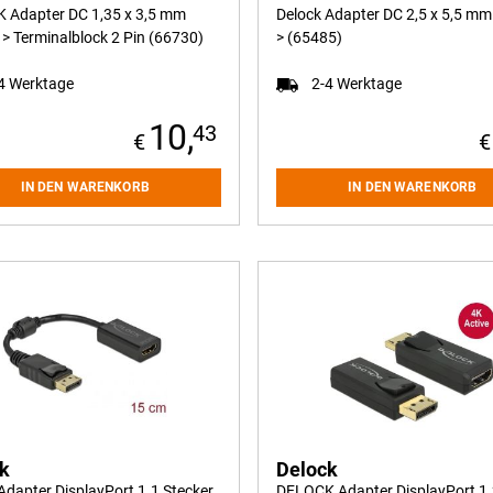
 Adapter DC 1,35 x 3,5 mm
Delock Adapter DC 2,5 x 5,5 m
> Terminalblock 2 Pin (66730)
> (65485)
4 Werktage
2-4 Werktage
10,
43
IN DEN WARENKORB
IN DEN WARENKORB
ck
Delock
Adapter DisplayPort 1.1 Stecker
DELOCK Adapter DisplayPort 1