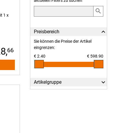
159,
aktuellen Filters zu suchen
search
t 1 x
Preisbereich
Sie können die Preise der Artikel
eingrenzen:
8,
66
2.40
598.90
Artikelgruppe
Alle anzeigen
Audio + Videokabel
Cardreader
Controllerkarten
Cover/Taschen
Displayschutz