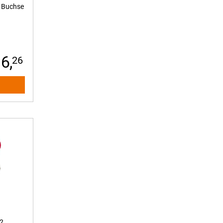
m Buchse
6,
26
.2