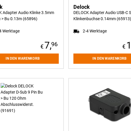
ck
Delock
 Adapter Audio Klinke 3.5mm
DELOCK Adapter Audio USB-C S
u > Bu 0.13m (65896)
Klinkenbuchse 0.14mm (65913
4 Werktage
2-4 Werktage
7,
1
96
IN DEN WARENKORB
IN DEN WARENKORB