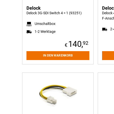
Delock
Delo
Delock 3G-SDI Switch 4 > 1 (93251)
Delock 
F-Ansc
Umschaltbox
2-
1-2 Werktage
140,
92
IN DEN WARENKORB