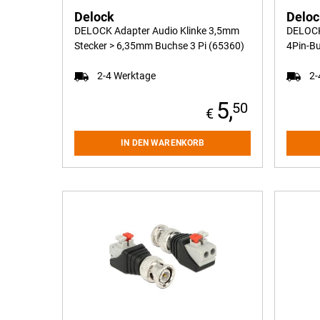
Delock
Delo
DELOCK Adapter Audio Klinke 3,5mm
DELOCK
Stecker > 6,35mm Buchse 3 Pi (65360)
4Pin-B
2-4 Werktage
2-
5,
50
IN DEN WARENKORB