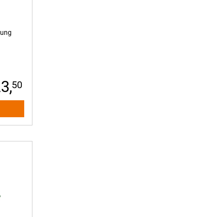
Eingabegeräte
Festplattengehäuse
GPS Zubehör
kung
Handyzubehör
Headsets/Kopfhörer
HIFI-Komponenten
Home Automation
3,
50
Kabel und Adapter
Kühltechnik
KVM-Boxen/Splitter
Lautsprecher
Mikrofone
Mousepads
Netzwerkadapter
Netzwerkkarten
Neu angelegt
Patchpanele
Soundkarten