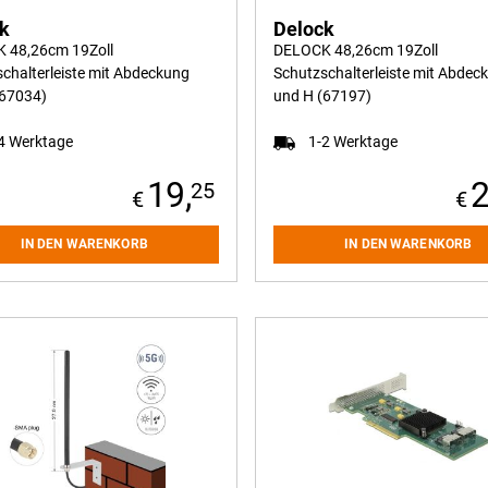
ck
Delock
 48,26cm 19Zoll
DELOCK 48,26cm 19Zoll
chalterleiste mit Abdeckung
Schutzschalterleiste mit Abdec
(67034)
und H (67197)
4 Werktage
1-2 Werktage
19,
2
25
IN DEN WARENKORB
IN DEN WARENKORB