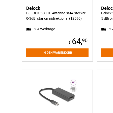
Delock
Delo
DELOCK 5G LTE Antenne SMA Stecker
Delock 
0-3dBi star omnidirektional (12590)
5 dBi o
2-4 Werktage
2-
64,
90
IN DEN WARENKORB