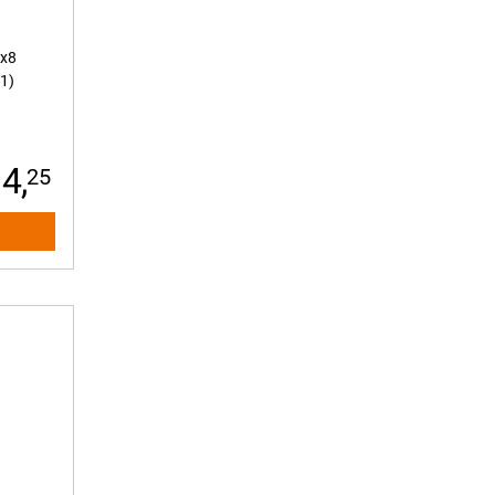
Tabletzubehör
Transceiver/Konverter
 x8
USB Hubs/Adapter
1)
USB-Sticks
W-LAN Antennen
Werkzeug
4,
25
WLAN/Funk-Adapter
Zub. Mobile Computing
Zubehör Audio
Zubehör Foto/Video
Zubehör Hardware
Zubehör Haushalt
Zubehör Netzwerk